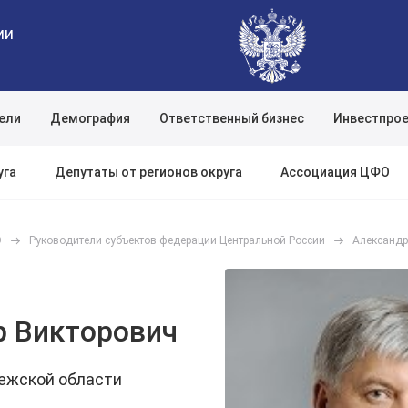
ии
ели
Демография
Ответственный бизнес
Инвестпро
Поиск по сайту
уга
Депутаты от регионов округа
Ассоциация ЦФО
О
Руководители субъектов федерации Центральной России
Александр
р Викторович
ежской области