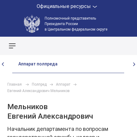
Официальные ресурсы
Полномочный представитель
Президента России
в Центральном федеральном округе
Поиск по сайту
Аппарат полпреда
Со
Главная
Полпред
Аппарат
Евгений Александрович Мельников
Мельников
Евгений Александрович
Начальник департамента по вопросам 