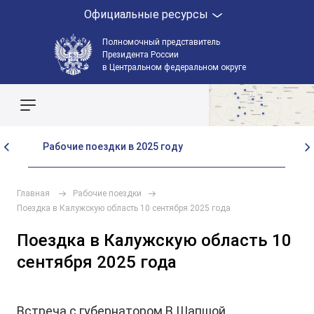
Официальные ресурсы
Полномочный представитель
Президента России
в Центральном федеральном округе
Поиск по сайту
Рабочие поездки в 2025 году
Ра
Главная
Рабочие поездки
Поездка в Калужскую область 10 сентября 2025 года
Поездка в Калужскую область 10
сентября 2025 года
Встреча с губернатором В.Шапшой.