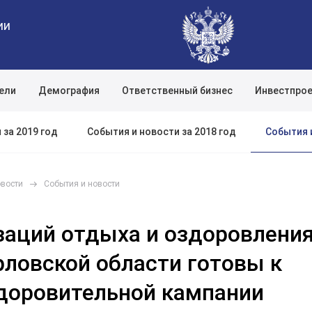
ии
ели
Демография
Ответственный бизнес
Инвестпро
Поиск по сайту
События 
 за 2019 год
События и новости за 2018 год
овости
События и новости
заций отдыха и оздоровлени
рловской области готовы к
доровительной кампании