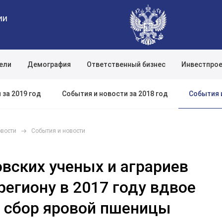
ии
ели
Демография
Ответственный бизнес
Инвестпро
Поиск по сайту
События 
 за 2019 год
События и новости за 2018 год
овости
События и новости
вских ученых и аграриев
региону в 2017 году вдвое
 сбор яровой пшеницы