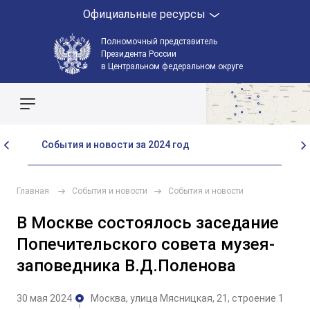
Официальные ресурсы
Полномочный представитель
Президента России
в Центральном федеральном округе
Поиск по сайту
События и новости за 2024 год
Со
Главная
События и новости
События и новости
В Москве состоялось заседание
Попечительского совета музея-
заповедника В.Д.Поленова
30 мая 2024
Москва, улица Мясницкая, 21, строение 1