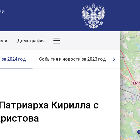
ии
ели
Демография
Поиск по сайту
 за 2024 год
События и новости за 2023 год
События и
Патриарха Кирилла с
Христова