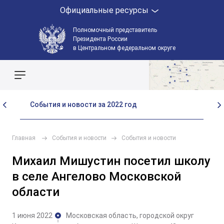
Официальные ресурсы
Полномочный представитель
Президента России
в Центральном федеральном округе
Поиск по сайту
События и новости за 2022 год
Со
Главная
События и новости
События и новости
Михаил Мишустин посетил школу
в селе Ангелово Московской
области
1 июня 2022
Московская область, городской округ