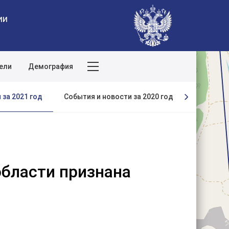
ии
ели
Демография
Поиск по сайту
 за 2021 год
События и новости за 2020 год
События и
области признана