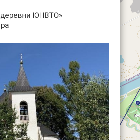
е деревни ЮНВТО»
ира