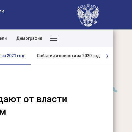
ии
ели
Демография
Поиск по сайту
 за 2021 год
События и новости за 2020 год
События и
дают от власти
ем