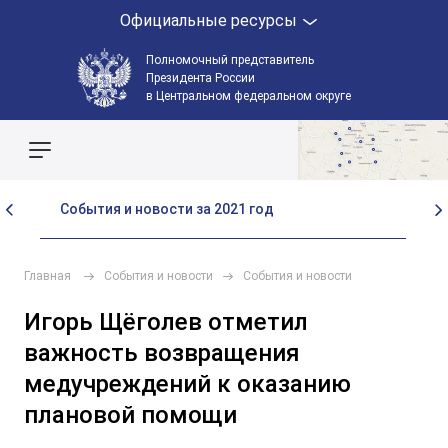
Официальные ресурсы
Полномочный представитель
Президента России
в Центральном федеральном округе
Поиск по сайту
События и новости за 2021 год
Со
Главная
События и новости
События и новости
Игорь Щёголев отметил
важность возвращения
медучреждений к оказанию
плановой помощи