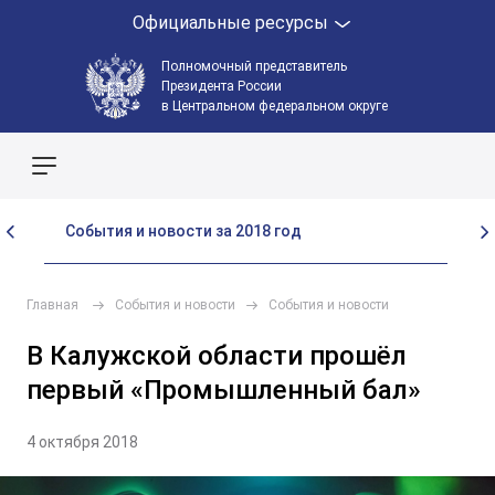
Официальные ресурсы
Полномочный представитель
Президента России
в Центральном федеральном округе
Поиск по сайту
События и новости за 2018 год
Со
Главная
События и новости
События и новости
В Калужской области прошёл
первый «Промышленный бал»
4 октября 2018