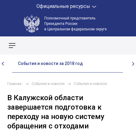
Официальные ресурсы
Полномочный представитель
Президента России
в Центральном федеральном округе
Поиск по сайту
События и новости за 2018 год
Со
Главная
События и новости
События и новости
В Калужской области
завершается подготовка к
переходу на новую систему
обращения с отходами