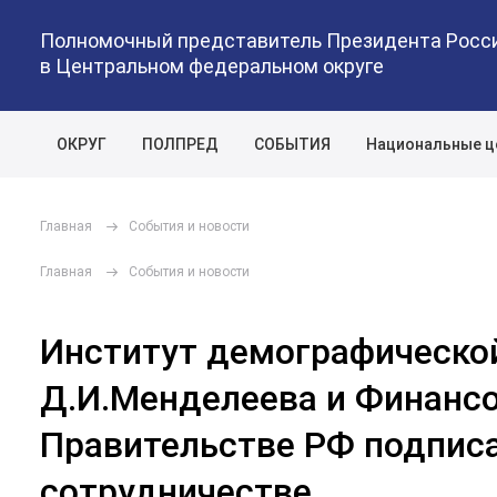
Полномочный представитель Президента Росс
в Центральном федеральном округе
ОКРУГ
ПОЛПРЕД
СОБЫТИЯ
Национальные ц
Главная
События и новости
Главная
События и новости
Институт демографическо
Д.И.Менделеева и Финансо
Правительстве РФ подписа
сотрудничестве