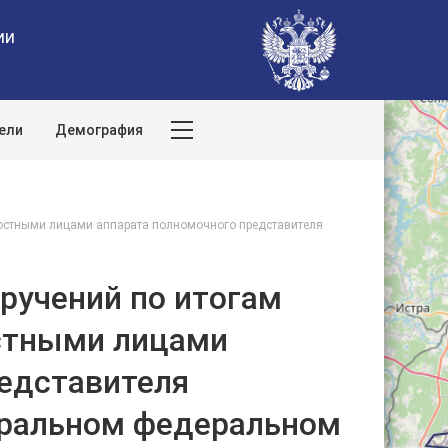
ии
ели
Демография
Поиск по сайту
остными лицами аппарата полномочного представителя
ручений по итогам
стными лицами
редставителя
тральном федеральном